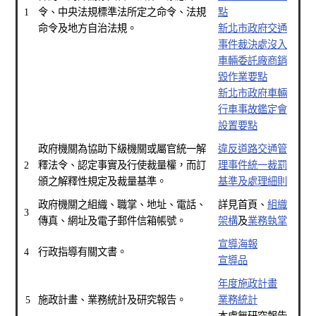
1
令、中央法規標準法所定之命令、法規
點
命令及地方自治法規。
新北市政府交通
事件裁決處沒入
車輛委託廠商銷
毀作業要點
新北市政府車輛
行車事故鑑定會
設置要點
政府機關為協助下級機關或屬官統一解
違反道路交通管
2
釋法令、認定事實及行使裁量權，而訂
理事件統一裁罰
頒之解釋性規定及裁量基準。
基準及處理細則
政府機關之組織、職掌、地址、電話、
詳見首頁、
組織
3
傳真、網址及電子郵件信箱帳號。
架構
及
業務執掌
宣導海報
4
行政指導有關文書。
宣導品
年度施政計畫
5
施政計畫、業務統計及研究報告。
業務統計