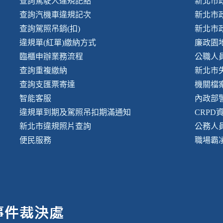
查詢駕駛人違規記點
新北市
查詢汽機車違規記次
新北市
查詢駕照吊銷(扣)
新北市
違規單(紅單)繳納方式
廉政園
臨櫃申辦業務流程
公職人
查詢重複繳納
新北市
查詢支匯票寄達
機關檔
智能客服
內政部
違規單到期及駕照吊扣期滿通知
CRPD
新北市違規照片查詢
公務人
便民服務
職場霸