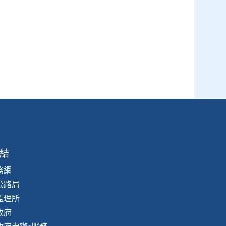
結
務網
公路局
監理所
政府