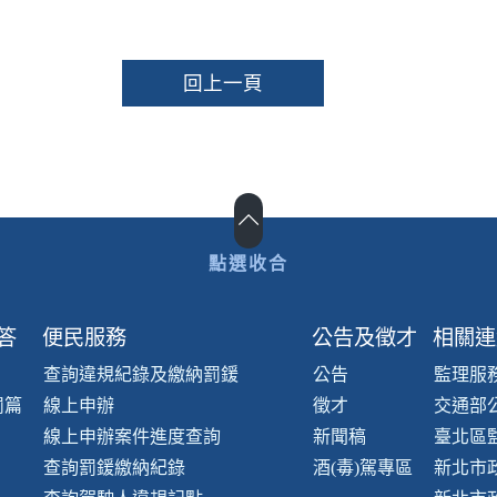
回上一頁
答
便民服務
公告及徵才
相關連
查詢違規紀錄及繳納罰鍰
公告
監理服
罰篇
線上申辦
徵才
交通部
線上申辦案件進度查詢
新聞稿
臺北區
查詢罰鍰繳納紀錄
酒(毒)駕專區
新北市