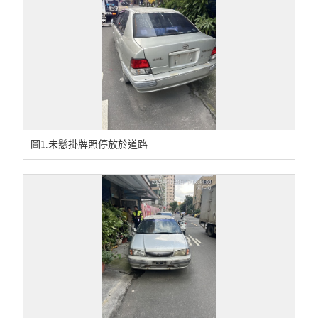
圖1.未懸掛牌照停放於道路